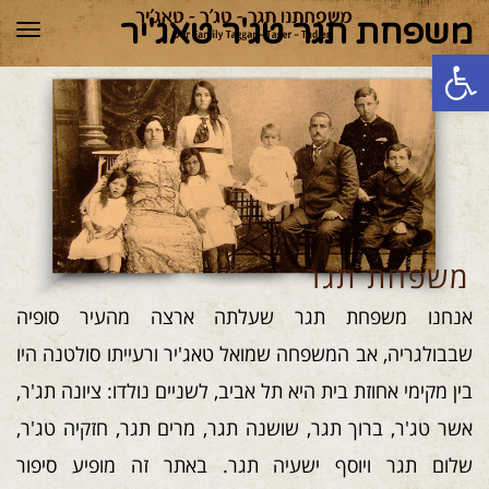
משפחת תגר טג'ר טאג'יר
תפר
פתח סרגל נגישות
משפחת תגר
אנחנו משפחת תגר שעלתה ארצה מהעיר סופיה
שבבולגריה, אב המשפחה שמואל טאג'יר ורעייתו סולטנה היו
בין מקימי אחוזת בית היא תל אביב, לשניים נולדו: ציונה תג'ר,
אשר טג'ר, ברוך תגר, שושנה תגר, מרים תגר, חזקיה טג'ר,
שלום תגר ויוסף ישעיה תגר. באתר זה מופיע סיפור