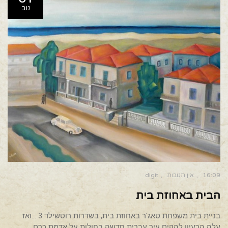
נוב
16:09
אין תגובות
digit
הבית באחוזת בית
בניית בית משפחת טאג'ר באחוזת בית, בשדרות רוטשילד 3 …ואז
עלה הרעיון להקים עיר עברית חדשה בחולות על אדמת כרם