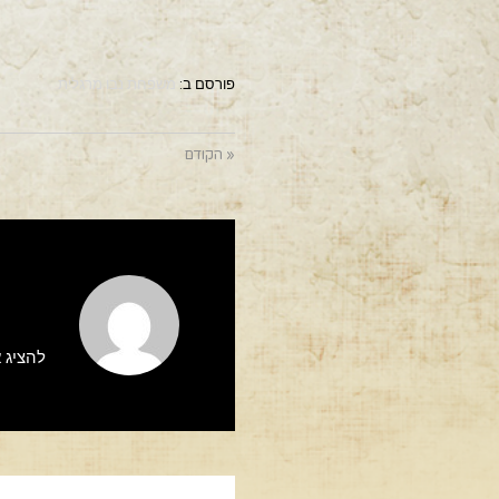
פורסם ב:
משפחת נבו מרגלית
« הקודם
להציג א