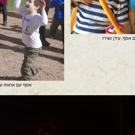
אסף, עידן ושירז
אסף עם אחותו שי