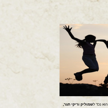
 הוא נכד ל
שמוליק וריקי תגר,