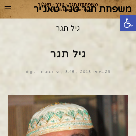
משפחת תגר טג'ר טאג'יר
תפר
פתח סרגל נגישות
גיל תגר
גיל תגר
29 בינואר 2018
8:45
אין תגובות
digit