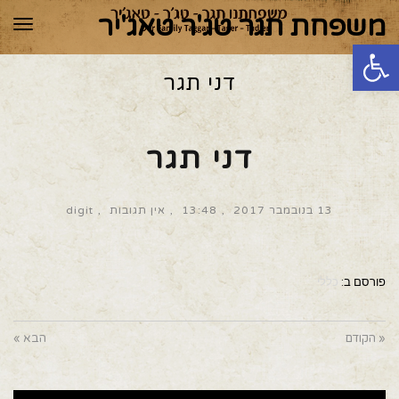
משפחת תגר טג'ר טאג'יר
תפר
פתח סרגל נגישות
דני תגר
דני תגר
13 בנובמבר 2017
13:48
אין תגובות
digit
פורסם ב:
כללי
« הקודם
הבא »