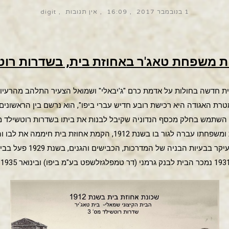
1 בנובמבר 2017
16:09
אין תגובות
digit
ית משפחת טאג'ר באחוזת בית, בשדרות רוטש
ית חדשה בחולות על אדמת כרם "ג'יבאלי" ושמואל הצעיר התלהב מהרעיון
טרת האגודה היא רכישת רובע חדיש עברי ביפו", הוא נרשם בין הראשוני
שתי הקומות שהוקם באחוזת בית ומשפחתו עברה לגור בו בשנת 1912, ה
בועד השכונה, בועדות השונות ו