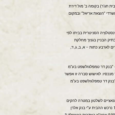
בעיתון דבר מיולי 1927 אנחנו למדים כי "המרכז החקלאי" עבר לדירה חדשה בשדרות רוטשילד 3 (בית תג'ר) בקומה ב' מול דירת
עיתון "השדה", ב-1928 עוברים לקומה ב' גם משרדי "הוצאת אריאל" ובמקום
רייה רישיון "להוספת 2 בתי- כסא ושינויים באינסטלציה הסניטרית בביתו לפי
מצאה בתיק הבניין בגנזך מחלקת
לארבע כתות – א, ב, ג, ד,
 "בנק דר טמפלגזלשפט בע"מ
ב ירידת שמואל תג'ר מנכסיו. לאישוש סברה זו אפשר
ם. והפעם הפונה הוא "בנק דר טמפלגזלשפט בע"מ
, הרמן אלרן הגיע לארץ מבאדן שבגרמניה בשנת 1933 עם עליית הנאציים לשלטון במטרה להקים
בנק, יחד עם יעקב יפת שהקים את בנק יפת, ועם זליגמן פויכטוונגר שהקים את בנק פוייכטוונגר, בינואר 1935 נרכש ההבית ע"י בנק אלרן
ואכן אנו מוצאים בעיתון "דבר" מיום 21 לחודש מאי 1935 – את ההודעה על "חנוכת בית הבנק אלרן" בשעה 5:00 אחה"צ בשדרות רוטשילד 3,