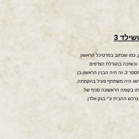
ילד 3
, כמו שכתוב בפרטיכל הראשון
ם וכשזכה בהגרלת הצדפים
המפורסמת בחלקה שברוטשילד, השתמש בחלק מכסף הנדוניה שקיבל לבנות את ביתו בשדרות רוטשילד מספר 3, זה היה הבנין הראשון בן
קמת אחוזת בית חיממה את לבו והוא היה משתתף פעיל בהקמתה,
בעיקר בבעיות הבניה של המדרכות, הכבישים והגנים, בשנת 1929 פעל בביתו בקומה הראשונה סניף של