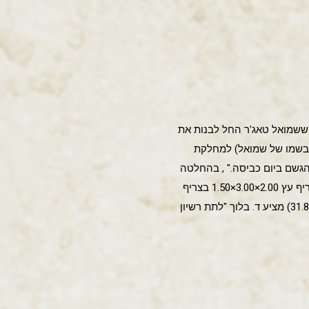
תאריך י'ז תמוז תרע'ב שהוא 2.7.1912. כלומר יש להניח ששמואל טאג'ר החל לבנות את
כותבת הבת הגדולה ציונה תג'ר (בשמו של שמואל) למחלקת
נה והמשמש לחסות בפני השמש והגשם ביום כביסה." , בהחלטה
(כנראה מיום 27.8) בהקשר לבקשה הנ"ל נרשם – "אי אפשר", ובהערות כתוב – "בחצר על יד הבניין עומד צריף עץ 2.00×3.00×1.50 בצריף
זה אין כלום. ואפשר להרוס אותו היות שאפשר להשתמש במרתף בתור מחסן". בהערה אחרת (כנראה מיום 31.8) מציע ד. בלוך "לתת רשיון