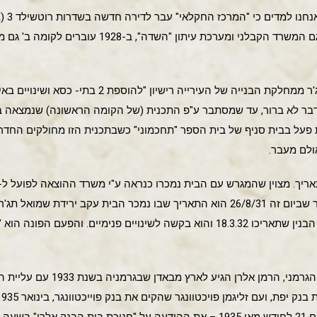
במודעה 
הועד הפועל ושלדירה זו עוברים גם המשרד הקבלני ומערכת 
בתאריך 27.6.29 מקבל שמואל תג'ר ממחלקת הבנייה של העי
 שאושרה ביום 16.6.29". הדבר לא ברור, עד שמסתבר ע"פ התכנית (של הקומה הראשונה) שנ
ל בבית סניף של בית הספר "תחכמוני" כשבתכנית הזו מחולקים החדרים 
ולם מעבר.
יך. מצוין שהמגרש עם הבית נמכרו כנראה ע"י משרד ההוצאה לפועל ל-
ביפו" במחיר 1906 לירות, זה אומר שביום זה 26/8/31 הוא התאריך שבו נמכר הבית עק
להביא מסמך נוסף שנמצא בתיק הבנין שתאריכו 18.3.32 והוא בקשה לשינויים פנימיי
עד שנת 1935 פעל במקום הבנק הגרמני