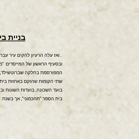
בניית ב
…ואז עלה הרעיון להקים עיר עבר
ובסעיף הראשון של המייסדים: "מ
בית הספר "תחכמוני", אך בשנת 1931 נמכר הבית לבנק גרמני (דר טמפלגזלשפט בע"מ ביפו) ובינואר 1935 נרכש ההבית ע"י בנק אלרן.