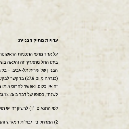
עדויות מתיק הבנייה:
לשנה", בסופו של דבר ב 23.12.26 מקבל מר תג'ר שמואל רשיון – "להשאיר צריף עץ בחצר לצרכי מחסן".
לפי התנאים: "1) לרשיון זה יש תוקף עד 23.12.28
2) המרחק בין גבולות המגרש והצריף צריך להיות לא פחות משני מטרים".