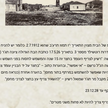
על אחד מדפי התכניות הראשונות של הבית מצוין ה
ביתו החל מתאריך זה והלאה בשדרות רוטשילד מספר 3. בתאריך 17.5.26 
הבניין של עירית תל-אביב. – בקשה: "רשיון לצריף העומד בחצר זה 15 ש