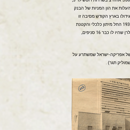
 להעלות את הון המניות של הבנק
המשך גידולו בארץ הקודש מסיבה זו
התפתחו וגדלו הבנקים המשפחתיים שיסדו עולי גרמניה כמו אלרן, בנק יפת ובנק פויכטוונגר. באמצע שנת 1936 החל מיתון כלכלי והקטנת
מחזור הכסף בבנקים כי פקדונות רבים הוצאו, נפגע האשראי ובנקים התקשו לפעול, ביוני 1966 נמכר בנק אלרן שהיו לו כבר 16 סניפים,
נהרס במסגרת בנית הבנין של אפריקה-ישראל שמשתרע על