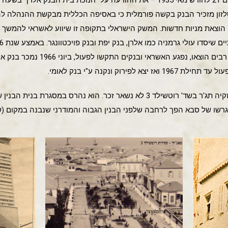
מגיש ד"ר יסלזון מזכיר הבנק בקשה פורמלית כי באסיפה הכללית מבקשת ההנהלה
לא"י ל-30.000 לא"י ע"י הוצאת מניות חדשות. המשק הישראלי בתקופה זו שיווע לאשראי ל
לפירוק ונקנה ע"י בנק לאומי.
ולסיום: מביתו של סבא שמואל חזקיה תג'ר בשד' רוטשילד 3 לא נשאר זכר. הוא 