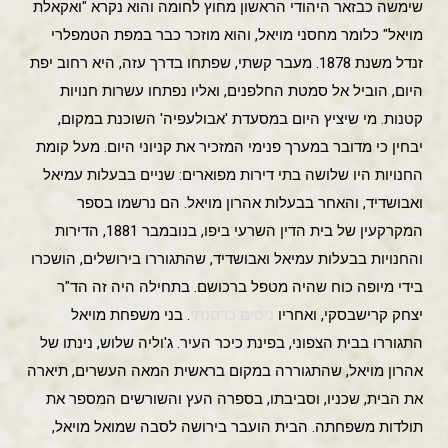
שימשה כבזאר היהודי הראשון מחוץ לחומה והוא נקרא "ואקאלת
מויאל" כלומר מחסני מויאל, והוא מוזכר כבר במפת הטמפלרי
זנדל משנת 1878. מעבר קשתי, שפתחו בדרך עזה, היא רחוב יפת
היום, הוביל אל סמטת החלפנים, ואליו נפתחו עשרות חנויות
קטנות. מי שיציץ היום במסעדת 'אבולעפיה' השוכנת במקום,
יבחין כי מדובר במערך פנימי המזכיר את קניוני היום. מעל קומת
החנויות היו שלושה בתי דירות מפוארים: שניים בבעלות עמיאל
ואבושדיד, והאחר בבעלות אהרון מויאל. הם נרשמו בספר
המקרקעין של בית הדין השרעי ביפו, בנובמבר 1881, הדירות
והחנויות בבעלות עמיאל ואבושדיד, שהתגוררו בירושלים, הושכרו
בידי מיופה כוח שהיה מטפל ברכושם. בתחילה היה זה הד"ר
יצחק קרישבסקי, ואחריו
ניסים כרסנתי
. בני משפחת מויאל
התגוררו בבית הצפוני, בפינת כיכר העיר. ג'וליה שלוש, נינתו של
אהרון מויאל, שהתגוררה במקום בראשית המאה העשרים, תיארה
את הבית, שכניו, וסביבתו, בספרה העץ והשורשים המספר את
תולדות משפחתה. הבית הועבר בירושה לסבה שמואל מויאל,