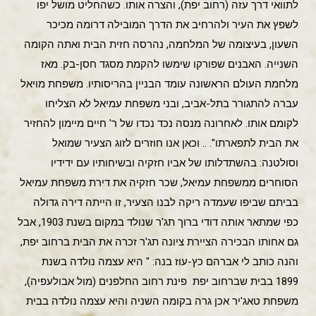
לתוואי דרך עזה (רחוב יפת), והצרה אותו. כשהחליט מושל יפו
לשפץ את העיר ולהרחיב את הדרך המובילה דרומה מכיכר
השעון, בעיצומה של המלחמה, נהרסה חזית הבית ואתה הקומה
השנייה. האבנים שפורקו שימשו להקמת מסגד חסן-בק. מאז
מלחמת העולם הראשונה עומד הבניין בהריסותיו. משפחת מויאל
עברה להתגורר בתל-אביב, ובני משפחת עמיאל לא הצליחו
לקומם אותו. לאחרונה מנסה נכד נכדו של ר' חיים מיימון להחזיר
את הבית לתפארתו". .. וכאן אנו חוזרים לזוג הצעיר שמואל
וסולטנה: בהשתדלותו של אביו חזקיה ובשיחותיו עם ידידיו
הסוחרים ממשפחת עמיאל, שכר חזקיה את דירת משפחת עמיאל
בביתם שביפו שעמדה ריקה לבנו הצעיר, זו הייתה דירה גדולה
כפי שמתאר אותה דודי ברוך תג'ר שנולד במקום בשנת 1903, אבל
גם אחותו הבכירה הציירת ציונה תג'ר זכרה את הבית ברחוב יפת,
והנה כותב לי אברהם כץ-עוז בנה: " היא עצמה נולדה בשנת
1899 בבית שברחוב יפת פינת רחוב החלפנים (מול אבולעפיה),
משפחת טאג'יר אכן גרה בקומה השניה והיא עצמה נולדה בבית