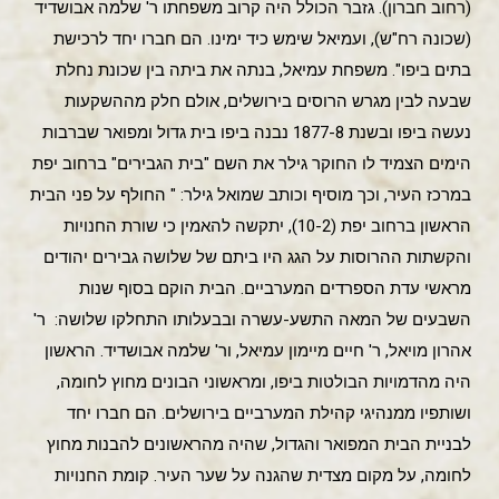
(רחוב חברון). גזבר הכולל היה קרוב משפחתו ר' שלמה אבושדיד
(שכונה רח"ש), ועמיאל שימש כיד ימינו. הם חברו יחד לרכישת
בתים ביפו". משפחת עמיאל, בנתה את ביתה בין שכונת נחלת
שבעה לבין מגרש הרוסים בירושלים, אולם חלק מההשקעות
נעשה ביפו ובשנת 1877-8 נבנה ביפו בית גדול ומפואר שברבות
הימים הצמיד לו החוקר גילר את השם "בית הגבירים" ברחוב יפת
במרכז העיר, וכך מוסיף וכותב שמואל גילר: " החולף על פני הבית
הראשון ברחוב יפת (10-2), יתקשה להאמין כי שורת החנויות
והקשתות ההרוסות על הגג היו ביתם של שלושה גבירים יהודים
מראשי עדת הספרדים המערביים. הבית הוקם בסוף שנות
השבעים של המאה התשע-עשרה ובבעלותו התחלקו שלושה: ר'
אהרון מויאל, ר' חיים מיימון עמיאל, ור' שלמה אבושדיד. הראשון
היה מהדמויות הבולטות ביפו, ומראשוני הבונים מחוץ לחומה,
ושותפיו ממנהיגי קהילת המערביים בירושלים. הם חברו יחד
לבניית הבית המפואר והגדול, שהיה מהראשונים להבנות מחוץ
לחומה, על מקום מצדית שהגנה על שער העיר. קומת החנויות