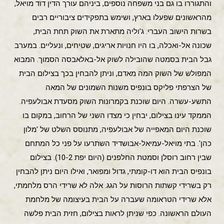
והתגוררו בו גם בני משפחה נוספים, ביניהם עורך הדין דוד מויאל,
מהראשונים שפעלו בארץ, ושימש בתפקידים ציבוריים רבים
בשרות הישוב העברי. ג'וליה מתארת את השוק תחת הבית,
שכונה אל-ואכלה, בו היו חנויות אריגים, שטיחים, ונעליים. במערב
גבל הבית בסמטה שהובילה לשוק אל-באלאבסה הסמוך. המבוא
המפולש של השוק המה מאדם, וניתן להבחין בכך בצילום הבית
של הצרפתי פליקס בונפיס משנות השמונים של המאה
התשע-עשרה. היום שוכנת בקמרונות השוק מסעדת אבולעפיה.
הממקד עינו בצילום, יבחין כי מצדו השני של הרחוב, במקום בו
שוכנת היום המאפייה של אבולעפיה, מתנוסס השלט של 'מלון
כהן'. בתי מויאל-עמיאל-אבושדיד השתרעו על פני כל המתחם
שבין רחוב רוסלן וסמטת החלפנים (היום יפת 10-2). בצילום
בונפיס הבית הוא דו-קומתי, גדול ומפואר, ואילו היום ניתן להבחין
רק בשרידי קשתות הרוסות על הגג. אלה לא שרידי הרס מלחמתי,
אלא שרידי הטראומה שעברה על הבית בעיצומה של מלחמת
העולם הראשונה. כפי שניתן לראות בצילום, חזית הבית פלשה