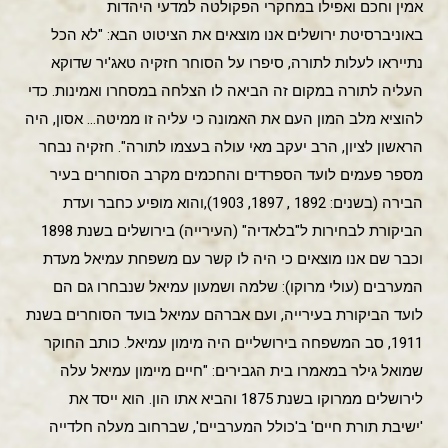
אמין וחכם ואפילו במחקרי הפקולטה למדעי היהדות
באוניברסיטת ירושלים אנו מוצאים את הציטוט הבא: "לא הכל
נתייראו לעלות לתורה, סיפרו על הסוחר חזקיה טאג'יר שדוקא
העליה לתורה במקום זה הביאה לו הצלחה במסחרו ואמינות. כדי
להוציא מלב המון העם את האמונה כי עליה זו ממיטה… אסון, היה
הראשון לציון, הרב יעקב מאי עולה בעצמו לתורה". חזקיה נבחר
מספר פעמים לועד הספרדים והחכמים מקרב הסוחרים בעיר
הבירה (בשנים: 1892 , 1897, 1903),והוא מופיע כחבר ועדת
הביקורת לבחירות ל"בלאדיה" (העירייה) בירושלים בשנת 1898
וכבר שם אנו מוצאים כי היה לו קשר עם משפחת עמיאל מעדת
המערבים (עולי מרוקו): שלמה ושמעון עמיאל שנבחרו גם הם
לועד הביקורת בעירייה, ועם אברהם עמיאל בועד הסוחרים בשנת
1911, סב המשפחה בירושליים היה מימון עמיאל. כותב החוקר
שמואל גילר במאמרו בית הגבירים: "חיים מיימון עמיאל עלה
לירושלים ממרוקו בשנת 1875 והביא אתו הון. הוא ייסד את
'ישיבת תורת חיים' ב'כולל המערביים', שברחוב מעלה חלדייה