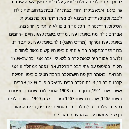
זה וכן וגם הילדים שנולדו לפניה, על כל פנים אין שאלה איפה הם
גרו כי אני ואמא ביקרנו יחדיו בבית זה". בבית ברחוב יפת נולדו
לסבא וסבתא ילדים רבים,אולם זאת הייתה תקופת מגיפות
הטיפוס, הדיזנטריה והסניטריה ביפו לא הייתה מי יודע מה,
אברהם נולד ומת בשנת 1891
,
מרדכי בשנת 1893, חיים –רחמים
בשנת 1895 ומרקדו (מרדכי השני) נולד בשנת 1897, כותב דודנו
ברוך תגר:"בתקופה ההיא החיים ביפו היו קשים מאוד ליהודים
ולנשים אסור היה לצאת לרחוב ללא ליוי גבר, אני זוכר שב-1909
חליתי בטיפוס עם אחי הבכור מרקדו, אחי נפטר ממחלה זו ואני
הבראתי, באותה תקופה השתוללה מחלת הטיפוס ביפו והפילה
קרבנות רבים", ציונה נולדה בבית עמיאל ביפו ב-1899, אחריה
אשר בשנת 1901, ברוך בשנת 1903, אחריו לונה שנולדה ונפטרה
בשנת 1905, שושנה בשנת 1907 ומרים בשנת 1909, שאר הילדים
(חזקיה, שלום ויוסף) נולדו כבר באחוזת בית בית, בבית המהודר
בן שני הקומות עם גג הרעפים האדמדם.