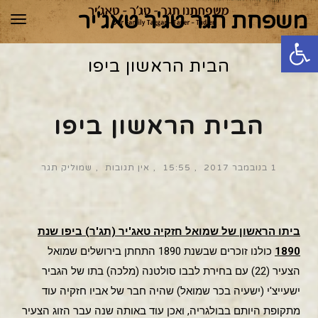
משפחת תגר טג'ר טאג'יר
תפר
פתח סרגל נגישות
הבית הראשון ביפו
הבית הראשון ביפו
1 בנובמבר 2017
15:55
אין תגובות
שמוליק תגר
ביתו הראשון של שמואל חזקיה טאג'יר (תג'ר) ביפו שנת
1890
כולנו זוכרים שבשנת 1890 התחתן בירושלים שמואל
הצעיר (22) עם בחירת לבבו סולטנה (מלכה) בתו של הגביר
ישעייצ'י (ישעיה בכר שמואל) שהיה חבר של אביו חזקיה עוד
מתקופת היותם בבולגריה, ואכן עוד באותה שנה עבר הזוג הצעיר