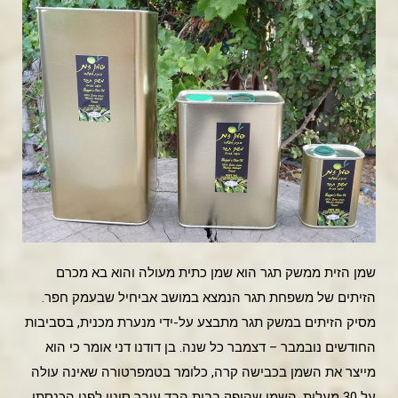
שמן הזית ממשק תגר הוא שמן כתית מעולה והוא בא מכרם
הזיתים של משפחת תגר הנמצא במושב אביחיל שבעמק חפר.
מסיק הזיתים במשק תגר מתבצע על-ידי מנערת מכנית, בסביבות
החודשים נובמבר – דצמבר כל שנה. בן דודנו דני אומר כי הוא
מייצר את השמן בכבישה קרה, כלומר בטמפרטורה שאינה עולה
על 30 מעלות, השמן שהופק בבית הבד עובר סינון לפני הכנסתו