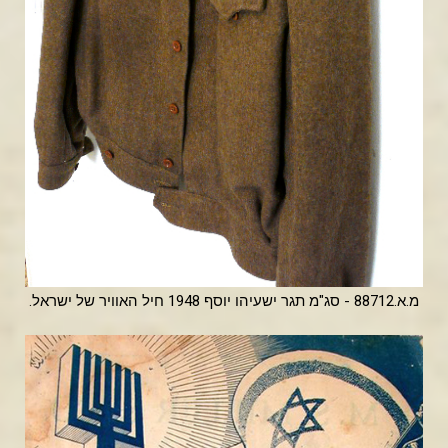
מ.א.88712 - סג"מ תגר ישעיהו יוסף 1948 חיל האוויר של ישראל.