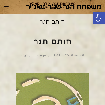
משפחת תגר טג'ר טאג'יר
תפר
פתח סרגל נגישות
חותם תגר
חותם תגר
8 במאי 2018
11:49
אין תגובות
digit