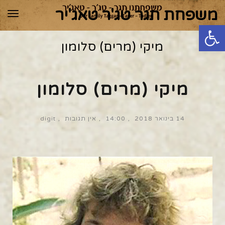
משפחת תגר טג'ר טאג'יר
תפר
פתח סרגל נגישות
מיקי (מרים) סלומון
מיקי (מרים) סלומון
14 בינואר 2018
14:00
אין תגובות
digit