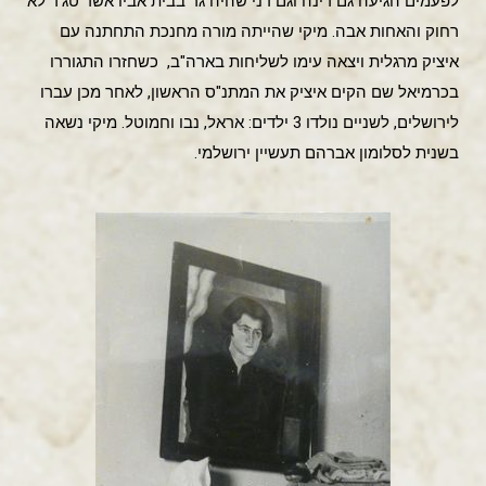
לפעמים הגיעה גם דינה וגם דני שהיה גר בבית אביו אשר טג'ר לא
רחוק והאחות אבה. מיקי שהייתה מורה מחנכת התחתנה עם
איציק מרגלית ויצאה עימו לשליחות בארה"ב, כשחזרו התגוררו
בכרמיאל שם הקים איציק את המתנ"ס הראשון, לאחר מכן עברו
לירושלים, לשניים נולדו 3 ילדים: אראל, נבו וחמוטל. מיקי נשאה
בשנית לסלומון אברהם תעשיין ירושלמי.