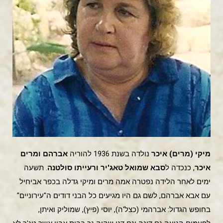
מיקי (מרים) איכר
נולדה בשנת 1936 להוריה
אברהם ומרים
איכר
, כנכדה ל
סבא שמואל טאג'יר ורעייתו סולטנה
. תשעה
ימים לאחר הלידה נפטרה אמה מרים ומיקי גדלה בכפר אביחיל
עם אבא אברהם, לשם גם היו מגיעים כל הבני דודים ה"עירוניים"
בחופש הגדול: אברהמי (כצל'ה), יוסי (פיץ), שמוליק ואיתן,