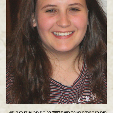
קים תגר
נולדה באילת בשנת 2002 להוריה
גיל ואידן תגר
, היא