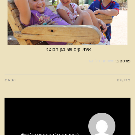
איתי, קים ושי בגן הבוטני.
פורסם ב:
משפחת גיל תגר
« הקודם
הבא »
להציג את כל הפוסטים של digit