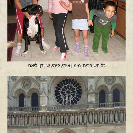
כל השובבים: מימין איתי, קימי, שי, דן וליאה.