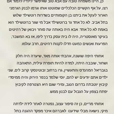
כן, היינו משפחה טובה עם אבא טוב שאיפשר לילדיו ללמוד אם
רצו, על אף הקשיים הכלכליים שמוטטו אותו וגרמו לבנק הגרמני
הארור לעקל את ביתנו בן הקומותיים בשדרות רוטשילד שלוש
בתל אביב. לא כל אחד גר ברוטשילד אבל מי שגר ברוטשילד הוא
באמת לא כל אחד. אבא היה באותה עת סוחר ויבואן של רהיטים
בעיקר מאוסטריה, היה לו בית עסק בדרך ליפו, אז בא המשבר;
הפרעות ואנשים כמעט חדלו לקנות רהיטים, חרב עולמו.
אחותי היפה שושנה, אהבתי אותה מאד, שיערה היה חלק
ושחור, שובבה היתה, למדה להיות תופרת עילית, התאהבה
בגבריאל המהנדס והתעשיין, גרו ברחוב זבוטינסקי קרוב לים, שני
ילדים אתם יודעים יש להם, יוסי שלמד בכפר הירוק והיה ממיסדי
קיבוץ יוטבתה בדרום הנגב, ומירי שגם היא הצטרפה לקיבוץ
יפתח בצפון על הגבול עם לבנון ממש.
אחותי מריים, כן זה סיפור עצוב, נפטרה לאחר לידת ילדתה
מיקי, נישאה מבלי שידענו לאברהם איכר מפקד ההגנה בתל