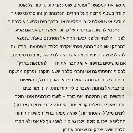
מתאר את המפגש : “ ופתאום שומע אני קול טרטור של אוטו,
היורד בשטף מרוצה מעל ההרים. הכרנוהו: הן זהו סרג'נט טאג'ר
מיודעי. אגש ואגלה לו כי מפליגים אנו בדרך הים ולכשיגיע לכרתים
– יודיע נא לרשות הבריטית על כך וכך אעשה גם אני אם אגיע
לפניו… הלכתי על פני גבעה אחת אל הסרג'נט טאג'ר, שנמצא
במרחק 500 מטר ממני, ואיתי אקדחי בלבד. משהגעתי, הגדנו זה
לזה ללא שהיות יתירות את אשר היה לנו להגיד, וקבענו סימנים…
אנו מושיטים בחיפזון איש לחברו את ידו, ו… להתראות בארץ".
לבסוף נתפסתי גם אני וחברי סלבה יושע. הוקפנו נפרקנו מנשקנו
והפכנו לשבויי מלחמה. החל המסע הארוך ברגל, במשאיות
וברכבת אל מחנות השבויים ליד קורינתוס. היינו מורעבים
ומותשים וכאן החלטתי, אני בורח – לשבי בגרמניה אינני הולך.
יותר מאלף ישראלים קובצו יחד, ואז נודע לי כי יצחק בן אהרון (
לימים מזכ"ל ההסתדרות ) שהיה מפקד בחיל המשלוח היהודי
החליט כי ייכנעו כולם וילכו גאים ? לשבי. אך לא אני ולא חברי
סלבה יושע. יצחק זה שצוחק אחרון.