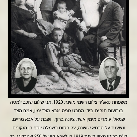
משפחת טאג'יר צלום רשמי משנת 1920. אני שלום שוכב למטה
בזרועות חזקיה. בידי מחבט טניס. אבא מצד ימין, אמה מצד
שמאל, עומדים מימין אשר, ציונה ברוך. יושבת על אבא מריים,
ונשענת על סבתא שושנה, על הסוס בשמלה יוסף בן הזקונים.
דו"ח בריטי מציין בשנת 1919 כי לאבא הון של 250 שטרלינג. כך