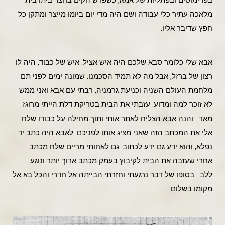
בפרימוסים ובפתליות של אמא, כשפרש הקים בחצר ביתו בית
מלאכה עתיר כלי עבודה ושם היה מדי יום ביומו מייצר ומתקן כל
חפץ שדיבר אליו.
אבא שלי כלומר סבא שלכם היה איש אציל. איש של כבוד, היה לו
רצון של ברזל, אבל מה לא תמיד הסכמנו. שמונה ימים לפני תם
מלחמת העולם השניה וכניעת גרמניה, רבתי עם אבא ואני ממש
לא זוכר למה ומדוע. עזבתי את הבית בטריקת דלת הייתי מרוגז
מאד. והנה אבא הצליח לאתר אותי ותוך מחילה על כבודו שלח
אלי את המכתב הזה שאני מציג אותו לפניכם. לאבא היה כתב יד
נפלא, והוא ידע גם ידע לכתוב. גם לאחותי מריים שלח מכתב
אחרי שעזבה את הבית לקיבוץ בעמק מכתב ארוך יותר ונוגע
ללב. בסופו של דבר נרגעתי וחזרתי הבייתה אל חדרי והכל בא אל
מקומו בשלום.