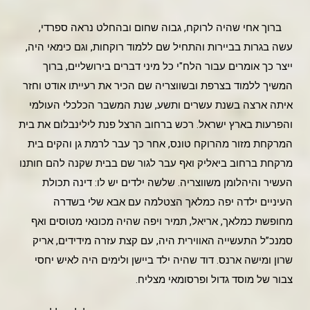
ברוך אחי שהיה לרוקח, גבוה שחום ובהחלט נראה ספרדי,
עשה בגרות בביירות והתחיל שם ללמוד רוקחות, וגם כימאי היה,
ייצר כך אומרים עבור הלח"י כל מיני דברים בירושליים, ברוך
המשיך ללמוד בצרפת ובשווצריה שם הכיר את רעייתו אודט וחזר
איתה ארצה בשנת עשרים ותשע, שנת המשבר הכלכלי העולמי
והפרעות בארץ ישראל. רכש ברחוב הרצל פנת לילינבלום את בית
המרקחת מזור מהרוקח טונס, אחר כך עבר לרמת גן והקים בית
מרקחת ברחוב ביאליק ואף עבר לגור שם בבית שקנה להם חותנו
העשיר והיהלומן משווצריה. שלשה ילדים יש לו: דינה תכולת
העיניים ילדה יפה כמלאך הצטלמה עם אבא שלי בשדרה
מחופשת כמלאך, אריאל, תמיר ויפה שהיה מכונאי מטוסים ואף
סמנכ”ל התעשייה האווירית היה, עם קצת עזרה מידידים, אריק
שרון ומישה ארנס. דוד שהיה ילד ביישן ולימים היה לאיש יחסי
צבור של מוסד גדול ופרסומאי מצליח.