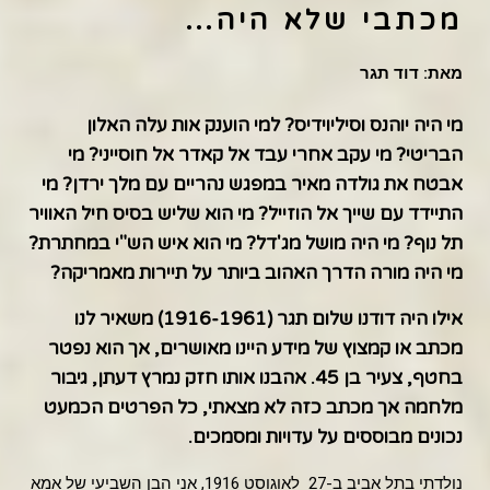
מכתבי שלא היה…
מאת: דוד תגר
מי היה יוהנס וסיליוידיס? למי הוענק אות עלה האלון
הבריטי? מי עקב אחרי עבד אל קאדר אל חוסייני? מי
אבטח את גולדה מאיר במפגש נהריים עם מלך ירדן? מי
התיידד עם שייך אל הוזייל? מי הוא שליש בסיס חיל האוויר
תל נוף? מי היה מושל מג'דל? מי הוא איש הש"י במחתרת?
מי היה מורה הדרך האהוב ביותר על תיירות מאמריקה?
אילו היה דודנו שלום תגר (1916-1961) משאיר לנו
מכתב או קמצוץ של מידע היינו מאושרים, אך הוא נפטר
בחטף, צעיר בן 45. אהבנו אותו חזק נמרץ דעתן, גיבור
מלחמה אך מכתב כזה לא מצאתי, כל הפרטים הכמעט
נכונים מבוססים על עדויות ומסמכים.
נולדתי בתל אביב ב-27 לאוגוסט 1916, אני הבן השביעי של אמא