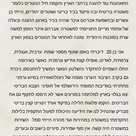
התארגנות נגד להגנה ברחבי הארץ והקמת חיל הנוטרים כלומר
משטרה בריטית ובה פיקוד בכיר בריטי ושוטרים יהודיים, הייתי בן
עשרים ובהשפעת אברהם איכר שהיה בכיר בארגון ההגנה ובעלה
של אחותי מריים התגייסתי למשטרה. אברהם איכר הוזמן למשה
שרת בסוכנות היהודית ומונה לאחראי על הנוטרים בצפון הארץ.
אני בן 20. דיברתי באפן שוטף מספר שפות. ערבית, אנגלית,
צרפתית, לאדינו, ואפילו קצת אידיש וגרמנית. כאשר באירופה
החלו השמיים להתקדר והשלטון הנאצי המשיך להתבסס, ניכרת
גם בקרב הציבור הערבי מגמה של ניצולהאווירה בסיוע גרמני
מחתרתי באדיבות המופתי הירושלמי אל חוסיני. הצבא הבריטי
יצא בגלוי בארץ למלחמה בפורעים אשר לא היססו לתקוף גם את
הבריטים. הוקמו פלוגות הלילה בפיקוד אורד וינגייט קצין בריטי
מבריק שהנחיל לנו את הידיעה והיכולת לפעול התקפית בלילות.
התקדמתי במשטרה במהירות ועד מהרה הייתי סמל. השירות
במשטרה היה קשה. אין סוף שמירות, סיורים בישובים ובערים,