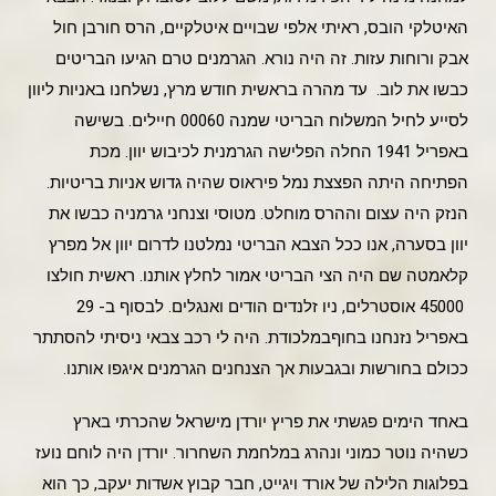
האיטלקי הובס, ראיתי אלפי שבויים איטלקיים, הרס חורבן חול
אבק ורוחות עזות. זה היה נורא. הגרמנים טרם הגיעו הבריטים
כבשו את לוב. עד מהרה בראשית חודש מרץ, נשלחנו באניות ליוון
לסייע לחיל המשלוח הבריטי שמנה 00060 חיילים. בשישה
באפריל 1941 החלה הפלישה הגרמנית לכיבוש יוון. מכת
הפתיחה היתה הפצצת נמל פיראוס שהיה גדוש אניות בריטיות.
הנזק היה עצום וההרס מוחלט. מטוסי וצנחני גרמניה כבשו את
יוון בסערה, אנו ככל הצבא הבריטי נמלטנו לדרום יוון אל מפרץ
קלאמטה שם היה הצי הבריטי אמור לחלץ אותנו. ראשית חולצו
45000 אוסטרלים, ניו זלנדים הודים ואנגלים. לבסוף ב- 29
באפריל נזנחנו בחוףבמלכודת. היה לי רכב צבאי ניסיתי להסתתר
ככולם בחורשות ובגבעות אך הצנחנים הגרמנים איגפו אותנו.
באחד הימים פגשתי את פריץ יורדן מישראל שהכרתי בארץ
כשהיה נוטר כמוני ונהרג במלחמת השחרור. יורדן היה לוחם נועז
בפלוגות הלילה של אורד ויגייט, חבר קבוץ אשדות יעקב, כך הוא