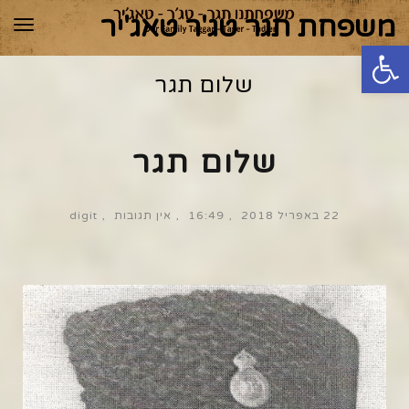
משפחת תגר טג'ר טאג'יר
תפר
פתח סרגל נגישות
שלום תגר
שלום תגר
22 באפריל 2018
16:49
אין תגובות
digit