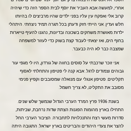
אחרי, למעשה אבא העביר את יוסף לבית הספר הזה כדי שיהיה
קרוב אלי ואפקח עין עליו בפני ילדים שהיו מרביצים לו בהיותו
חלש ועדין. אני הייתי חזק ודעתן בכל תגרה תמיד ניצחתי. היתהלי
ילדות מאושרת משחקים בשכונה ובדיונות, נהגנו להעיף טייארות
בחוף הים, ואז יצאתי לעבוד קצת בשוק כדי לעזור למשפחה
שמצבה כבר לא היה כבעבר.
אני זוכר שרכבתי על סוסים בחווה של גורדון, היו לי מגפי עור
גבוהים וצמודים לרגל. אבא קנה לי פטיפון והתחלתי לאסוף
תקליטים. פטיפון אנגלי עם מנואלה שמסובבים וקפיץ פנימי
מסובב את התקליט, לא צריך חשמל.
בשנת 1936 פרץ המרד הערבי הגדול שנמשך שלש שנים.
התחילו בארץ מהומות הפגנות הצתת שדות נרחבת, שביתות,
סדרות מעשי רצח והתנכלויות לתחבורה. הציבור הערבי החל
להצר את צעדי היהודים והבריטים בארץ ישראל. התגובה היתה