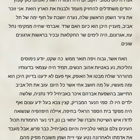
אנדרה לוט מטובי הקוביזם היה המורה הגורו, ואנחנו כאן קומץ
יהודים משתדלים להחזיק מעמד ולבנות את הארץ הזאת. אני זוכר
את ציור השמן הראשון שלה, נערה יושבת על חוף ימה של תל
אביב, מעניין היכן הוא כיום האם שרד. ואברמי שהיה ממקימי נחל
עוז, אגרונום, היה לימים שר החקלאות ובכיר בראשות ארגונים
שונים.
האח אשר, גבוה ויפה תואר ממש. כה שקט, יודע נימוסים
והליכות, נע באטיות אהוב הנשים, תמיד היה עצמאי בדעותיו
מהורהר שולח מבטו אל האופק, אף פעם לא ידענו בדיוק היכן הוא
ומה מעשיו, על מה חושב אחי אשר כל היום. עזב את תל אביב
התיישב בהשפעת אברהם איכר באביחיל ליד נתניה, שלשה
ילדים היו לו: סמי הנער המבריק, קצין צבא בעל ידע עצום ואף
היה מפקד בית הספר הראלי בחיפה, איילה היפהפיה שנשואה
לדודו איש השייטת וחברו של יוחאי בן נון, דני נער החמודות תכול
העינים צלם ובמאי טלביזיה והיום באביחיל, כבר פרש, אבל מעבד
את אדמתו ולאחרונה נטע עצי זיית ושמן משובח מפיק מהם.