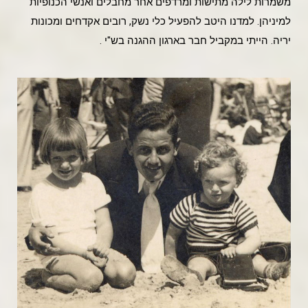
משמרות לילה מתישות ומרדפים אחר מחבלים ואנשי הכנופיות
למיניהן. למדנו היטב להפעיל כלי נשק, רובים אקדחים ומכונות
יריה. הייתי במקביל חבר בארגון ההגנה בש"י .