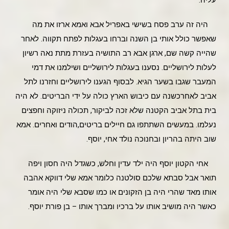
עליה.
היה זה ערב פסח בשישי באפריל אבא ואמא ארזו את מה
שאפשר כולל אותי בן השנה וברחו בעגלות לפתח תקווה. לאחר
שהייה קשה שם, ארגן אבא רב התושיה בעזרת מתת נאה רשיון
לעלות לירושליים. נסענו בעגלות לירושליים ושילמנו את דמי
המעבר שגבו בשער הגיא. לבסוף הגענו לירושליים וחזרנו לתל
אביב לאחרכשנה עם כיבוש הארץ כולה על ידי הבריטים. לא היה
בית בתל אביב הקטנה שלא זכה לביקור, תכולה ניזוקה וחפצים
נעלמו. במעשים השתתפו גם חיילים בריטים,הודים ואחרים. אמא
שוב היתה בהריון ובחנוכה נולד אחי, יוסף.
אחי הקטון יוסף היה ילד עדין וחלש, כשגדל היה חסון ויפה
תואר אבל סבתא שלכם סולטנה כלומר אמא שלי דווקא אהבה
אותו מאד שהרי היה בן הזקונים או כמו שסבא שלי היה אומר
כאשר היה מושיב אותו על ברכיו ומברך אותו – בן פורת יוסף.