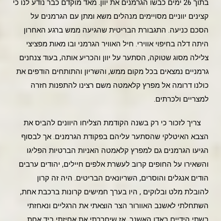
בתוך 26 ימים כבשו הגרמנים את יוון. מאד מוקדם כבר נודע לנו כי
קצינים יווניים מסויימים מנהלים משא ומתן עם הגרמנים על
הסכם כניעה. התגבורת הבריטית שהגיעה ממש ברגע האחרון
היתה דלה בחיפוי אווירי. חיל האוויר הגרמני ובו מאות מפציצי
צלילה מסוג שטוקה, הסתער על יוון והכריע אותה, בעוד צנחנים
גרמניים נמצאים בכל מקום ממש, והשריון והתותחים הודפים את
כולנו דרומה אל מפרץ קלאמטה משם רצינו להתפנות חזרה
למצריים ולכרתים.
צריך לזכור כי רק בשנה הקודמת הצליחו היוונים להביס את
הצבא האיטלקי שהסתער עליהם בפקודת הגרמנים. אך לבסוף
הגיעו הגרמנים גם למפרץ קלאמטה האניות הברטיות הפליגו
והשאירו על החופים קרוב לעשרת אלפים חיילים, יהודים ערבים
הודים אנגלים והוסרים, השריונאים הבריטים. היה זה קרון
להובלת מלט ובלוקים , היו בערך חמישים קרונות ברכבת אחת,
השתחלתי לאשנב האוורור הצר הוצאתי את הרגליים ונאחזתי
בשתי הידיים באדן האשנב, אז שיחררתי את אחיזתי ביד אחת