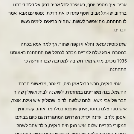
אביב. איך מספר יוסף, בא איכר לתל אביב דפק על דלת דירתנו
ברחוב יפו-תל אביב ויוסף פתח לו את הדלת. נפגש עם אבא ואמר
לו התחתנו, מה אפשר לעשות, שנהיה בריאים. לימים נעשו
חברים.
שתו כוסית עראק זחלאווי וקפה שחור, אך למה אמא בכתה
במטבח. אבא שלח למריים מכתב לנהלל שם התחתנה באוגוסט
1935 מכתב מרגש מאד תשובה למכתבה שבו הודיעה כי
התחתנה.
אחי חזקיה, חרש ברזל אמן היה, ידי זהב, מראשוני חברת
החשמל, בנה משורינים במחתרת, לשושנה לבית אשולין שהיה
חבר של אבי נישא, ולהם שלשה ילדים. שמוליק איש אילת, אוצר,
איש ספר צלם בחסד, איתן שנפצע במלחמה אוהב קשת וחץ
ואספן נלהב, ועדנה ילדת הפרחים המתגוררת גם כיום בביתם
המקורי בקריית שלום. איש חזק היה חזקיה, כילד אהב לשחק