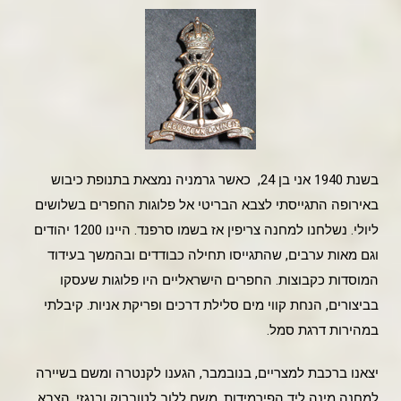
בשנת 1940 אני בן 24, כאשר גרמניה נמצאת בתנופת כיבוש
באירופה התגייסתי לצבא הבריטי אל פלוגות החפרים בשלושים
ליולי. נשלחנו למחנה צריפין אז בשמו סרפנד. היינו 1200 יהודים
וגם מאות ערבים, שהתגייסו תחילה כבודדים ובהמשך בעידוד
המוסדות כקבוצות. החפרים הישראליים היו פלוגות שעסקו
בביצורים, הנחת קווי מים סלילת דרכים ופריקת אניות. קיבלתי
במהירות דרגת סמל.
יצאנו ברכבת למצריים, בנובמבר, הגענו לקנטרה ומשם בשיירה
למחנה מינה ליד הפירמידות, משם ללוב לטוברוק ובנגזי. הצבא