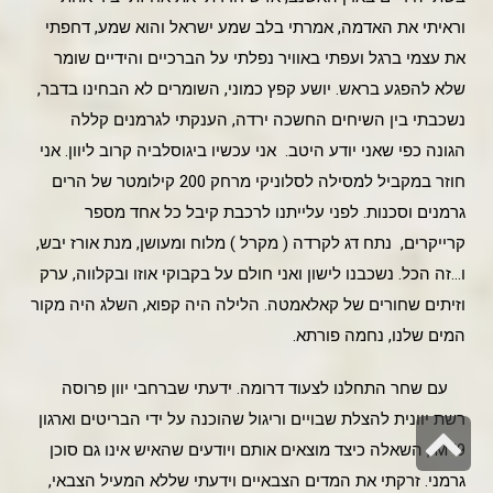
וראיתי את האדמה, אמרתי בלב שמע ישראל והוא שמע, דחפתי
את עצמי ברגל ועפתי באוויר נפלתי על הברכיים והידיים שומר
שלא להפגע בראש. יושע קפץ כמוני, השומרים לא הבחינו בדבר,
נשכבתי בין השיחים החשכה ירדה, הענקתי לגרמנים קללה
הגונה כפי שאני יודע היטב. אני עכשיו ביגוסלביה קרוב ליוון. אני
חוזר במקביל למסילה לסלוניקי מרחק 200 קילומטר של הרים
גרמנים וסכנות. לפני עלייתנו לרכבת קיבל כל אחד מספר
קרייקרים, נתח דג לקרדה ( מקרל ) מלוח ומעושן, מנת אורז יבש,
ו…זה הכל. נשכבנו לישון ואני חולם על בקבוקי אוזו ובקלווה, ערק
וזיתים שחורים של קאלאמטה. הלילה היה קפוא, השלג היה מקור
המים שלנו, נחמה פורתא.
עם שחר התחלנו לצעוד דרומה. ידעתי שברחבי יוון פרוסה
רשת יוונית להצלת שבויים וריגול שהוכנה על ידי הבריטים וארגון
גלילה
M I9 , השאלה כיצד מוצאים אותם ויודעים שהאיש אינו גם סוכן
לראש
גרמני. זרקתי את המדים הצבאיים וידעתי שללא המעיל הצבאי,