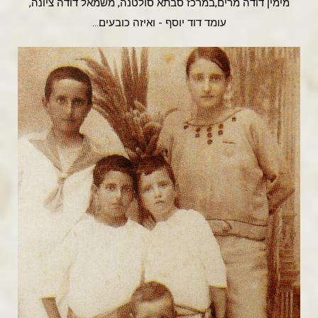
מימין דודה מרים,במרכז סבתא סולטנה, משמאל דודה ציונה,
עומד דוד יוסף - ואיזה כובעים...