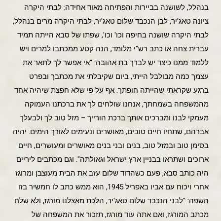
בנהלל, לשושנה בביירות והפתיחה מאוד אחידה: לבתי היקרה
ציונה טאג'יר, לבן הנכבד שלום טאג'יר, לבתי היקרה מרים בנהלל,
לבתי היקרה שושנה בחיפה וכו' וכו', שפתו של סבא הייתה תמיד
עברית צחה או כתב רש"י מלומד, הנה קטע ממכתבו למרים ויש
ללמוד ממנו כיצד יש לברך בת אהובה: "אי אפשר לך לתאר את
עצמך כמה מבולבל הייתי, ביום שקיבלתי את מכתבך ובפרט
ברגע שקראתי שהייתה חופתך. אף על פי שלא חפצת שיהיה אחד
מהמשפחה בשמחתך, אנחנו שולחים לך את ברכתנו העמוקה
מעמקי לבנו ומברכים אותך ברכת הורייך – מזל טוב לך ולבעלך
אברהם, שתחיו חיים טובים, מאושרים ונעימים לאורך הימים. יהיה
בסימן טוב ובמזל טוב, בנים ובני בנים מאושרים ומעושרים, חיים
ארוכים ושתראו בבניין ארץ ישראל וגאולתה". וגם מכתבים ליריים
היה כותב סבא, פעם כשהדוד שלום עזב את הבית מעוצבן ומרוגז
אחרי ויכוח עם אביו באפריל 1945, הוא ממש כתב לו חמשיר בזו
השפה: "לבני הנכבד שלום טאג'יר, הלכת מאצלנו מורגז, ולא שלח
מכתב המורגז, ואם אתה עוד מורגז, תזכור את המשפחה של