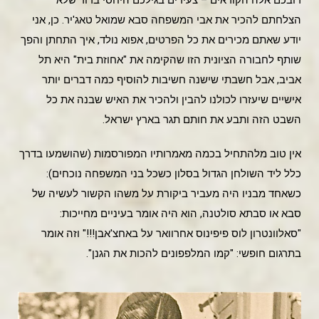
רובכם אלה הקוראים – צעירים בגילכם היחסי ברור שלא
הצלחתם להכיר את אבי המשפחה סבא שמואל טאג'יר. כן, אני
יודע שאתם מכירים את כל הפרטים, אפוא נולד, איך התחתן והפך
שותף לחבורה הציונית הזו שהקימה את "אחוזת בית" היא תל
אביב, אבל חשבתי שישנה חשיבות להוסיף כמה דברים יותר
אישיים שיעזרו לכולנו להבין ולהכיר את האיש שבנה את כל
השבט הזה ותבע את חותם תגר בארץ ישראל.
אין טוב מלהתחיל בכמה מאמרותיו המפורסמות (שהושמעו בדרך
כלל ליד השולחן הגדול בסלון כשכל בני המשפחה נוכחים):
כשאחד מבניו היה מעביר ביקורת על משהו הקשור לעשיה של
סבא או סבתא סולטנה, הוא היה אומר בעיניים מחייכות:
"סאלוונטרון לוס פיפינוס אחרוואר על באחצ'אבן!!!" וזה אומר
בתרגום חופשי: "קמו המלפפונים להכות את הגנן".