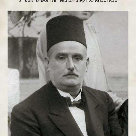
סבא וסבתא על רקע ביתם בשדרות רוטשילד מספר 3