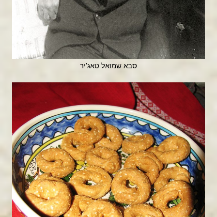
סבא שמואל טאג'יר