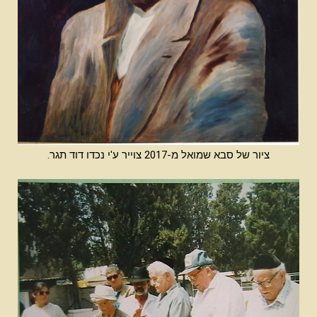
ציור של סבא שמואל מ-2017 צוייר ע'י נכדו דוד תגר.