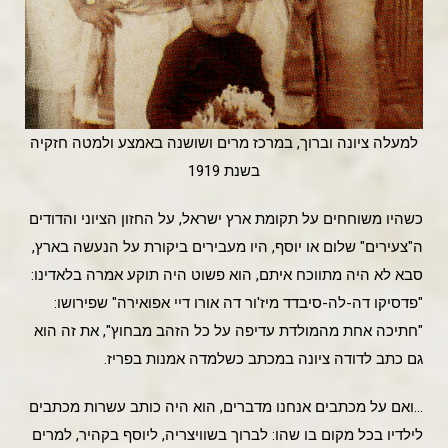
למעלה ציונה וברוך, במרכז מרים ושושנה באמצע ולמטה חזקיה
בשנת 1919
כשהיו משוחחים על תקומת ארץ ישראל, על החזון הציוני והדודים
ה"צעירים" שלום או יוסף, היו מעבירים ביקורת על הנעשה בארץ,
סבא לא היה מתווכח איתם, הוא פשוט היה תוקע אמרה בלאדינו:
"פדסיקו דה-לה-סיבדד מיז'ור דה אורו דיי אפואירה" שפירושו:
"חתיכה אחת מהמולדת עדיפה על כל הזהב מבחוץ", את זה הוא
גם כתב לדודה ציונה במכתב כשלמדה אמנות בפריז.
…ואם על מכתבים אנחנו מדברים, הוא היה כותב עשרות מכתבים
לילדיו בכל מקום בו שהו: לברוך בשוויצריה, ליוסף בקהיר, למרים