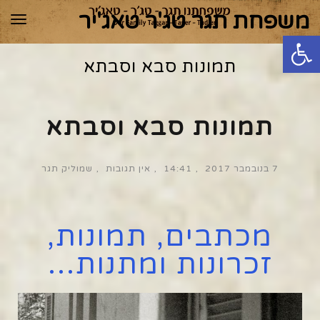
משפחת תגר טג'ר טאג'יר
תפר
פתח סרגל נגישות
תמונות סבא וסבתא
תמונות סבא וסבתא
7 בנובמבר 2017
14:41
אין תגובות
שמוליק תגר
מכתבים, תמונות,
זכרונות ומתנות...