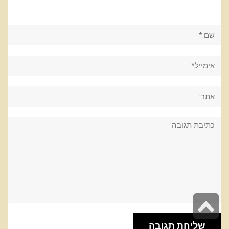
שם:*
אימייל*
אתר:
תגובה:
גלילה
לראש