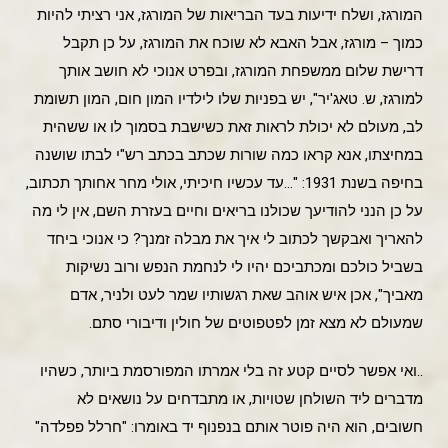
המורגז, ושלח ידיעות בעד הבריאות של המורגז, אני רציתי להיות
כמוך – מורגז, אבל האבא לא שוכח את המורגז, על כן תקבל
דרישת שלום ממשפחת המורגז, ובפרט אנוכי לא חושב אותך
למורגז, ש. טאג'יר", יש בפניות שלו לילדיו המון חום, המון תשומת
לב, מעולם לא יכולת לראות זאת כשישבת בסמוך לו או ששהית
במחיצתו, אנא קראו כמה שורות שכתב בכתב רש"י לבתו שושנה
בחיפה בשנת 1931: "…עד עכשיו חיכיתי, אולי מחר אחותך תכתוב,
על כן הנני להודיעך שכולנו בריאים וחיים בעזרת השם, אין לי מה
להאריך ואבקשך לכתוב לי איך את מבלה זמנך? כי אנוכי ביחד
בשביל כולכם ומכתביכם יהיו לי לנחמת הנפש ורוב נשיקות
מאביך", אכן איש אוהב שאת רגשותיו שמר לעט ולניר, אדם
שמעולם לא מצא זמן לפטפוטים של חולין ודיבורי סתם.
..ואי אפשר לסיים קטע זה בלי אמרתו המפורסמת ביותר, כשהיו
מדברים ליד השולחן שטויות, או מתבדחים על נושאים לא
חשובים, הוא היה פוטר אותם בנפנוף יד באומרו: "חרלל פפלדה"