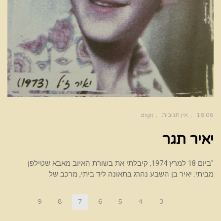
18:06
אין תגובות
digit
יאיר תגר
"ביום 18 למרץ 1974, קיבלתי את בשורת האיוב מאבא שטילפן
מביתי: יאיר בן השבע נהרג בתאונה ליד ביתי, מרכב של
9
8
7
6
5
4
3