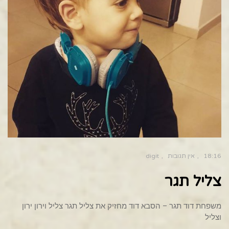
18:16
אין תגובות
digit
צליל תגר
משפחת דוד תגר – הסבא דוד מחזיק את צליל תגר צליל וירון ירון
וצליל