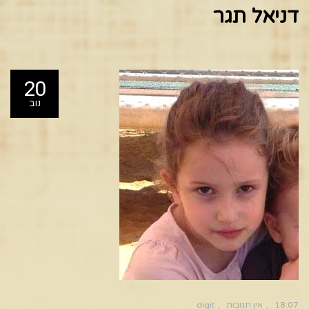
דניאל תגר
20
נוב
18:07
אין תגובות
digit