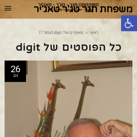
משפחת תגר טג'ר טאג'יר
תפר
פתח סרגל נגישות
ראשי
»
מאמרים של: digit (עמוד 7)
כל הפוסטים של
digit
26
נוב