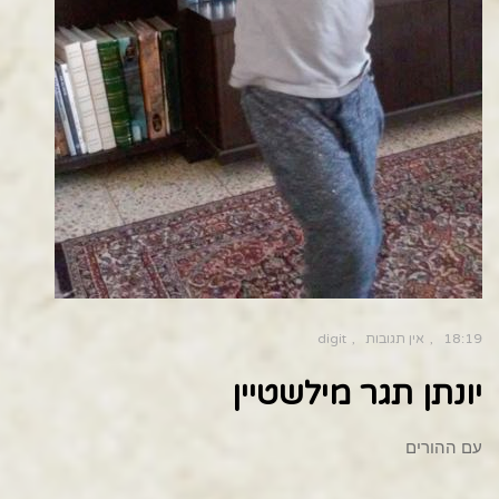
18:19
אין תגובות
digit
יונתן תגר מילשטיין
עם ההורים