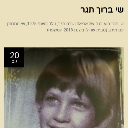
שי ברוך תגר
שי תגר הוא בנם של אריאל ושרה תגר, נולד בשנת 1975, שי התחתן
עם מירב (מבית שרה) בשנת 2018 המשפחה
20
נוב